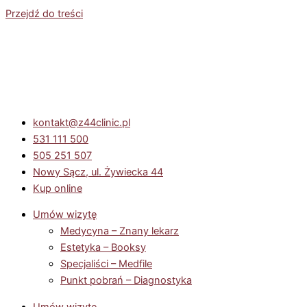
Przejdź do treści
kontakt@z44clinic.pl
531 111 500
505 251 507
Nowy Sącz, ul. Żywiecka 44
Kup online
Umów wizytę
Medycyna – Znany lekarz
Estetyka – Booksy
Specjaliści – Medfile
Punkt pobrań – Diagnostyka
Umów wizytę