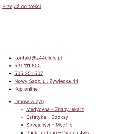
Przejdź do treści
kontakt@z44clinic.pl
531 111 500
505 251 507
Nowy Sącz, ul. Żywiecka 44
Kup online
Umów wizytę
Medycyna – Znany lekarz
Estetyka – Booksy
Specjaliści – Medfile
Punkt pobrań – Diagnostyka