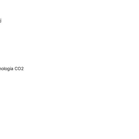
j
nologia CO2