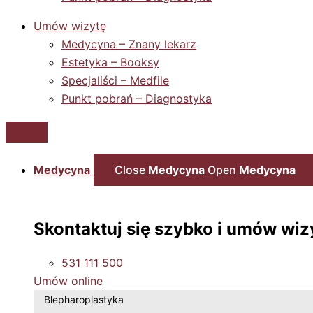
Umów wizytę
Medycyna – Znany lekarz
Estetyka – Booksy
Specjaliści – Medfile
Punkt pobrań – Diagnostyka
Medycyna
Close
Medycyna
Open
Medycyna
Skontaktuj się szybko i umów wiz
531 111 500
Umów online
Blepharoplastyka