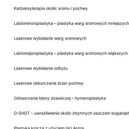
Karboksyterapia okolic sromu i pochwy
Labiominoroplastyka – plastyka warg sromowych mniejszych
Laserowe wybielanie warg sromowych
Labiomajoroplastyka – plastyka warg sromowych większych
Laserowe wybielanie odbytu
Laserowe obkurczanie ścian pochwy
Odtworzenie błony dziewiczej – hymenoplastyka
O-SHOT – uwrażliwienie okolic intymnych osoczem bogatop
Plastyka krocza z użyciem nici Aptos