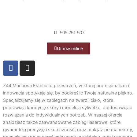
m
505 251 507
Umów online
F
I
a
n
c
s
e
t
Z44 Mariposa Estetic to przestrzeń, w której profesjonalizm i
b
a
innowacja spotykają się, by podkreślić Twoje naturalne piękno.
Specjalizujemy się w zabiegach na twarz i ciało, które
o
g
poprawiają kondycję skóry i modelują sylwetkę, dostosowując
o
r
rozwiązania do indywidualnych potrzeb. W naszej ofercie
k
a
znajdziesz także zaawansowane zabiegi laserowe, które
m
gwarantują precyzję i skuteczność, oraz makijaż permanentny,
pozwalający na podkreślenie urody w subtelny, trwały sposób.