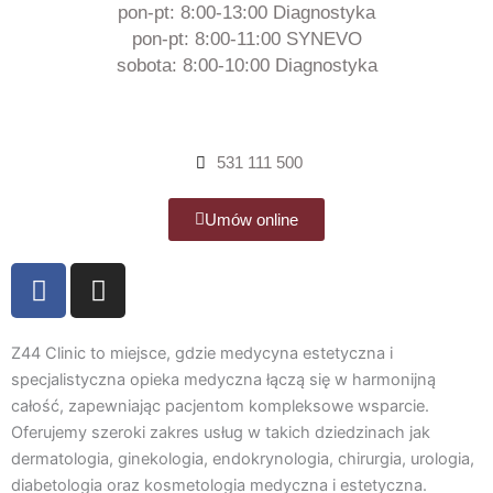
pon-pt: 8:00-13:00 Diagnostyka
pon-pt: 8:00-11:00 SYNEVO
sobota: 8:00-10:00 Diagnostyka
531 111 500
Umów online
F
I
a
n
c
s
e
t
Z44 Clinic to miejsce, gdzie medycyna estetyczna i
b
a
specjalistyczna opieka medyczna łączą się w harmonijną
całość, zapewniając pacjentom kompleksowe wsparcie.
o
g
Oferujemy szeroki zakres usług w takich dziedzinach jak
o
r
dermatologia, ginekologia, endokrynologia, chirurgia, urologia,
k
a
diabetologia oraz kosmetologia medyczna i estetyczna.