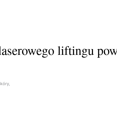
laserowego liftingu po
kóry,