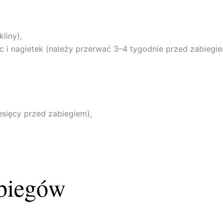
liny),
ec i nagietek (należy przerwać 3–4 tygodnie przed zabiegie
esięcy przed zabiegiem),
abiegów