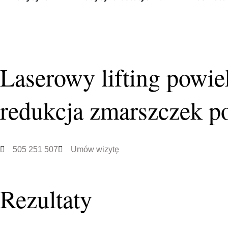
Laserowy lifting powie
redukcja zmarszczek p
505 251 507
Umów wizytę
Rezultaty