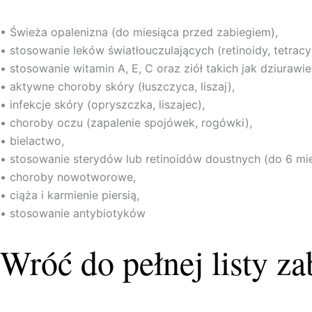
• Świeża opalenizna (do miesiąca przed zabiegiem),
• stosowanie leków światłouczulających (retinoidy, tetracyk
• stosowanie witamin A, E, C oraz ziół takich jak dziurawi
• aktywne choroby skóry (łuszczyca, liszaj),
• infekcje skóry (opryszczka, liszajec),
• choroby oczu (zapalenie spojówek, rogówki),
• bielactwo,
• stosowanie sterydów lub retinoidów doustnych (do 6 mi
• choroby nowotworowe,
• ciąża i karmienie piersią,
• stosowanie antybiotyków
Wróć do pełnej listy z