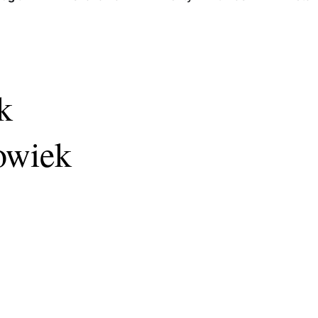
k
owiek