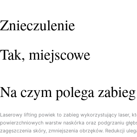
Znieczulenie
Tak, miejscowe
Na czym polega zabieg 
Laserowy lifting powiek to zabieg wykorzystujący laser, 
powierzchniowych warstw naskórka oraz podgrzaniu głębs
zagęszczenia skóry, zmniejszenia obrzęków. Redukcji uleg