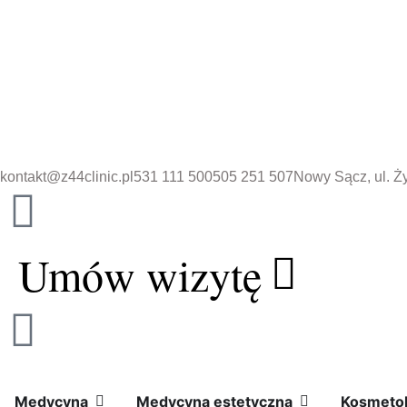
Przejdź
do
treści
kontakt@z44clinic.pl
531 111 500
505 251 507
Nowy Sącz, ul. Ż
Umów wizytę
Open
Medycyna
Open
Medycyna
Medycyna
Medycyna estetyczna
Kosmetol