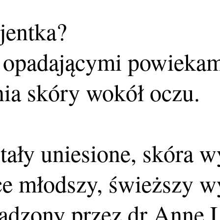
jentka?
 z opadającymi powieka
ia skóry wokół oczu.
tały uniesione, skóra w
tce młodszy, świeższy w
wadzony przez dr Annę 