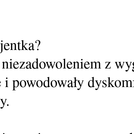
jentka?
 z niezadowoleniem z w
e i powodowały dyskom
y.