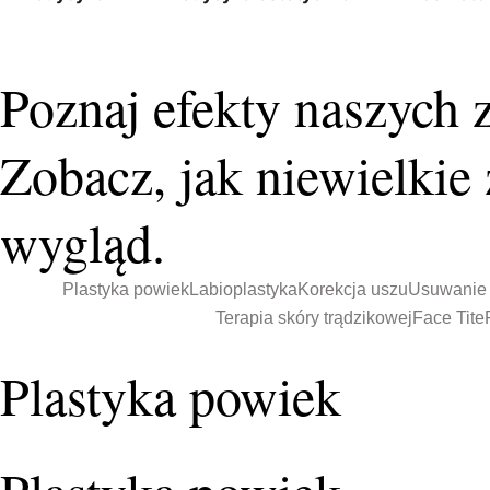
Poznaj efekty naszych
Zobacz, jak niewielki
wygląd.
Plastyka powiek
Labioplastyka
Korekcja uszu
Usuwanie 
Terapia skóry trądzikowej
Face Tite
Plastyka powiek