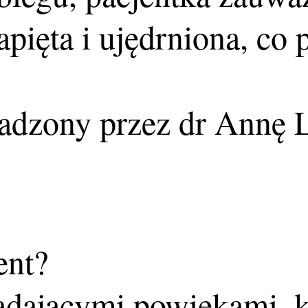
apięta i ujędrniona, co
wadzony przez dr Annę 
ent?
opadającymi powiekami, 