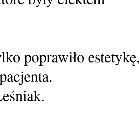
.
ylko poprawiło estetykę,
pacjenta.
Leśniak.