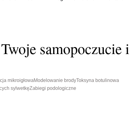
 Twoje samopoczucie i
cja mikroigłowa
Modelowanie brody
Toksyna botulinowa
cych sylwetkę
Zabiegi podologiczne