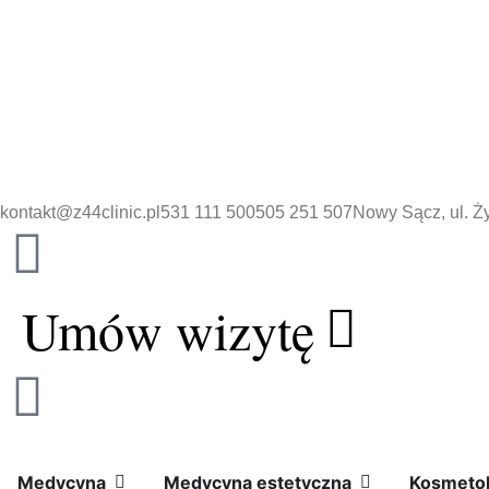
Przejdź
do
treści
kontakt@z44clinic.pl
531 111 500
505 251 507
Nowy Sącz, ul. Ż
Umów wizytę
Open
Medycyna
Open
Medycyna
Medycyna
Medycyna estetyczna
Kosmetol