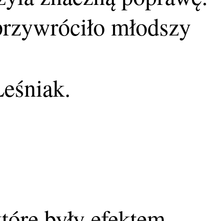
 przywróciło młodszy
Leśniak.
które były efektem