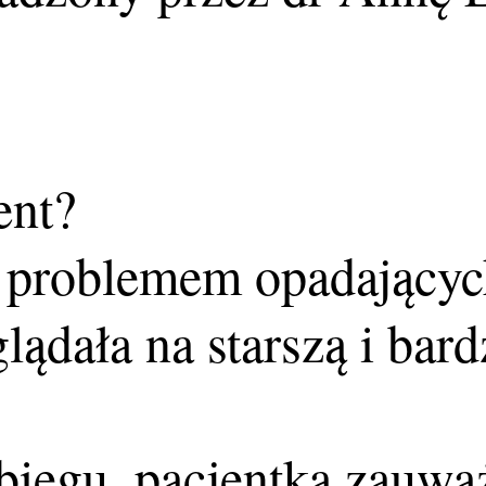
ent?
 z problemem opadającyc
lądała na starszą i bar
biegu, pacjentka zauwa