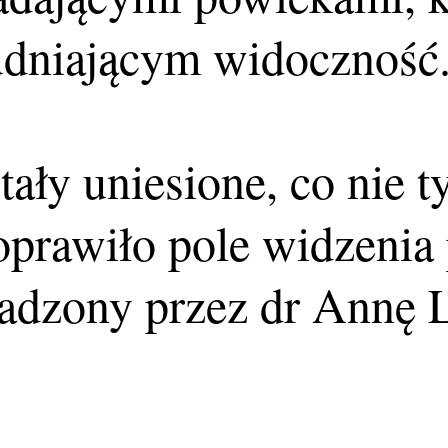
trudniającym widoczność
ały uniesione, co nie t
oprawiło pole widzenia 
wadzony przez dr Annę 