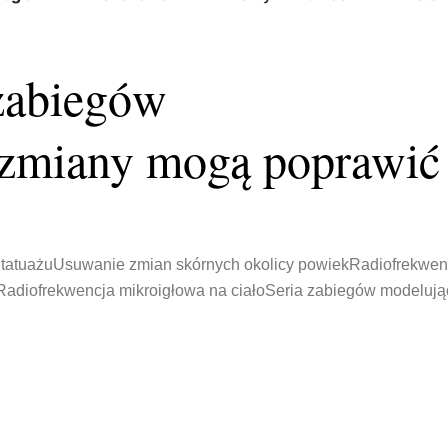
 zabiegów
e zmiany mogą poprawić
tatuażu
Usuwanie zmian skórnych okolicy powiek
Radiofrekwen
Radiofrekwencja mikroigłowa na ciało
Seria zabiegów modelują