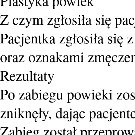
Plastyka powiek
Z czym zgłosiła się pac
Pacjentka zgłosiła się
oraz oznakami zmęczen
Rezultaty
Po zabiegu powieki zos
zniknęły, dając pacjen
Zabieg został przepro