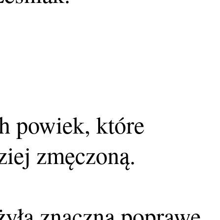
h powiek, które
dziej zmęczoną.
żyła znaczną poprawę.