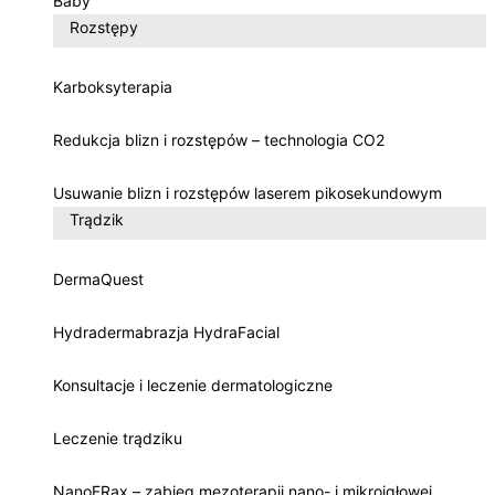
Baby
Rozstępy
Karboksyterapia
Redukcja blizn i rozstępów – technologia CO2
Usuwanie blizn i rozstępów laserem pikosekundowym
Trądzik
DermaQuest
Hydradermabrazja HydraFacial
Konsultacje i leczenie dermatologiczne
Leczenie trądziku
NanoFRax – zabieg mezoterapii nano- i mikroigłowej