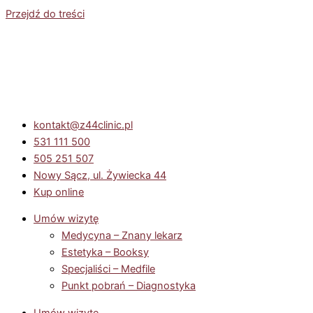
Przejdź do treści
kontakt@z44clinic.pl
531 111 500
505 251 507
Nowy Sącz, ul. Żywiecka 44
Kup online
Umów wizytę
Medycyna – Znany lekarz
Estetyka – Booksy
Specjaliści – Medfile
Punkt pobrań – Diagnostyka
Umów wizytę