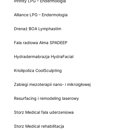
Infinity LPG – Endermologia
Alliance LPG – Endermologia
Drenaż BOA Lymphastim
Fala radiowa Alma SPADEEP
Hydradermabrazja HydraFacial
Kriolipoliza CoolSculpting
Zabiegi mezoterapii nano- i mikroigłowej
Resurfacing i remodeling laserowy
Storz Medical fala uderzeniowa
Storz Medical rehabilitacja