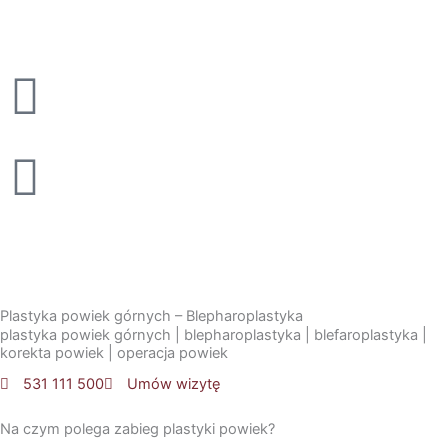
Przejdź
do
treści
Plastyka powiek górnych – Blepharoplastyka
plastyka powiek górnych | blepharoplastyka | blefaroplastyka |
korekta powiek | operacja powiek
531 111 500
Umów wizytę
Na czym polega zabieg plastyki powiek?