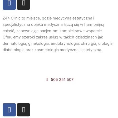
a
n
c
s
e
t
Z44 Clinic to miejsce, gdzie medycyna estetyczna i
b
a
specjalistyczna opieka medyczna łączą się w harmonijną
całość, zapewniając pacjentom kompleksowe wsparcie.
o
g
Oferujemy szeroki zakres usług w takich dziedzinach jak
o
r
dermatologia, ginekologia, endokrynologia, chirurgia, urologia,
k
a
diabetologia oraz kosmetologia medyczna i estetyczna.
m
505 251 507
Umów online
F
I
a
n