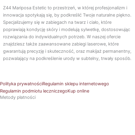
c
s
e
t
Z44 Mariposa Estetic to przestrzeń, w której profesjonalizm i
b
a
innowacja spotykają się, by podkreślić Twoje naturalne piękno.
Specjalizujemy się w zabiegach na twarz i ciało, które
o
g
poprawiają kondycję skóry i modelują sylwetkę, dostosowując
o
r
rozwiązania do indywidualnych potrzeb. W naszej ofercie
k
a
znajdziesz także zaawansowane zabiegi laserowe, które
m
gwarantują precyzję i skuteczność, oraz makijaż permanentny,
pozwalający na podkreślenie urody w subtelny, trwały sposób.
Polityka prywatności
Regulamin sklepu internetowego
Regulamin podmiotu leczniczego
Kup online
Metody płatności