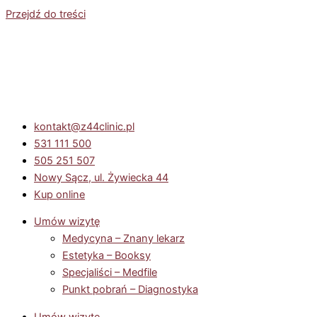
Przejdź do treści
kontakt@z44clinic.pl
531 111 500
505 251 507
Nowy Sącz, ul. Żywiecka 44
Kup online
Umów wizytę
Medycyna – Znany lekarz
Estetyka – Booksy
Specjaliści – Medfile
Punkt pobrań – Diagnostyka
Umów wizytę