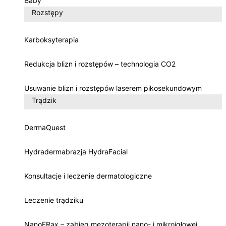
Baby
Rozstępy
Karboksyterapia
Redukcja blizn i rozstępów – technologia CO2
Usuwanie blizn i rozstępów laserem pikosekundowym
Trądzik
DermaQuest
Hydradermabrazja HydraFacial
Konsultacje i leczenie dermatologiczne
Leczenie trądziku
NanoFRax – zabieg mezoterapii nano- i mikroigłowej