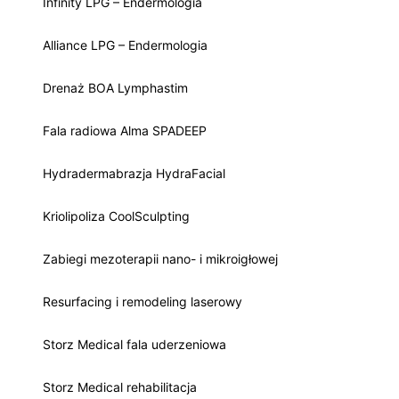
Infinity LPG – Endermologia
Alliance LPG – Endermologia
Drenaż BOA Lymphastim
Fala radiowa Alma SPADEEP
Hydradermabrazja HydraFacial
Kriolipoliza CoolSculpting
Zabiegi mezoterapii nano- i mikroigłowej
Resurfacing i remodeling laserowy
Storz Medical fala uderzeniowa
Storz Medical rehabilitacja