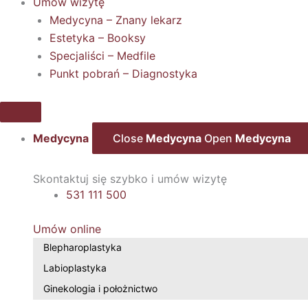
Umów wizytę
Medycyna – Znany lekarz
Estetyka – Booksy
Specjaliści – Medfile
Punkt pobrań – Diagnostyka
Medycyna
Close
Medycyna
Open
Medycyna
Skontaktuj się szybko i umów wizytę
531 111 500
Umów online
Blepharoplastyka
Labioplastyka
Ginekologia i położnictwo