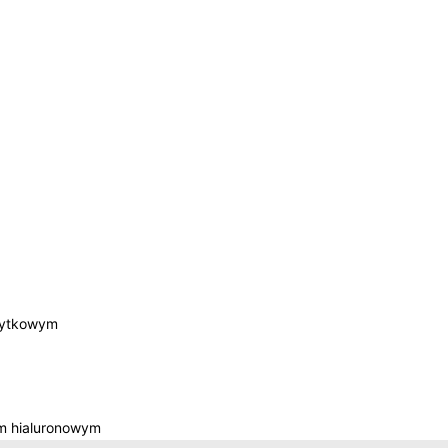
łytkowym
m hialuronowym