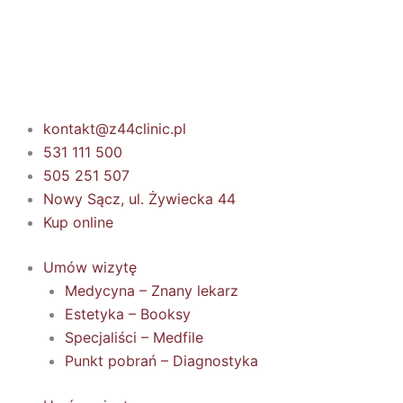
Przejdź
do
treści
kontakt@z44clinic.pl
531 111 500
505 251 507
Nowy Sącz, ul. Żywiecka 44
Kup online
Umów wizytę
Medycyna – Znany lekarz
Estetyka – Booksy
Specjaliści – Medfile
Punkt pobrań – Diagnostyka