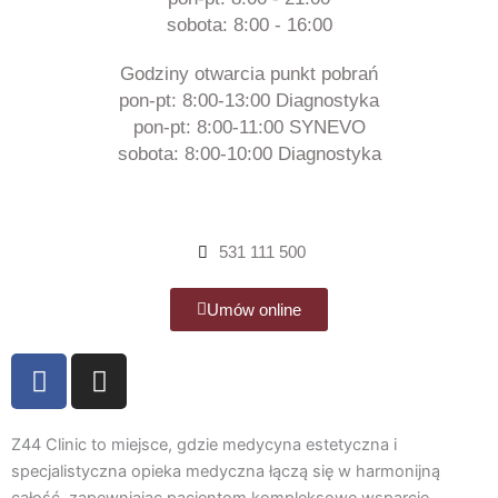
sobota: 8:00 - 16:00
Godziny otwarcia punkt pobrań
pon-pt: 8:00-13:00 Diagnostyka
pon-pt: 8:00-11:00 SYNEVO
sobota: 8:00-10:00 Diagnostyka
531 111 500
Umów online
F
I
a
n
c
s
e
t
Z44 Clinic to miejsce, gdzie medycyna estetyczna i
b
a
specjalistyczna opieka medyczna łączą się w harmonijną