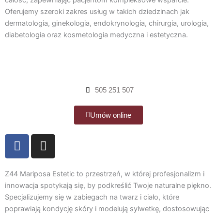
całość, zapewniając pacjentom kompleksowe wsparcie.
o
g
Oferujemy szeroki zakres usług w takich dziedzinach jak
o
r
dermatologia, ginekologia, endokrynologia, chirurgia, urologia,
k
a
diabetologia oraz kosmetologia medyczna i estetyczna.
m
505 251 507
Umów online
F
I
a
n
c
s
e
t
Z44 Mariposa Estetic to przestrzeń, w której profesjonalizm i
b
a
innowacja spotykają się, by podkreślić Twoje naturalne piękno.
Specjalizujemy się w zabiegach na twarz i ciało, które
o
g
poprawiają kondycję skóry i modelują sylwetkę, dostosowując
o
r