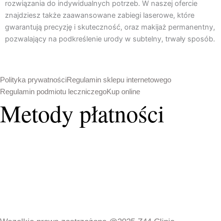
rozwiązania do indywidualnych potrzeb. W naszej ofercie
k
a
znajdziesz także zaawansowane zabiegi laserowe, które
m
gwarantują precyzję i skuteczność, oraz makijaż permanentny,
pozwalający na podkreślenie urody w subtelny, trwały sposób.
Polityka prywatności
Regulamin sklepu internetowego
Regulamin podmiotu leczniczego
Kup online
Metody płatności