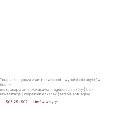
Przejdź
do
treści
Terapia zastępcza z aminokwasami – wypełnianie ubytków
tkanek
mezoterapia aminokwasowa | regeneracja skóry | bio-
rewitalizacja | wypełnianie tkanek | terapia anti-aging
505 251 507
Umów wizytę