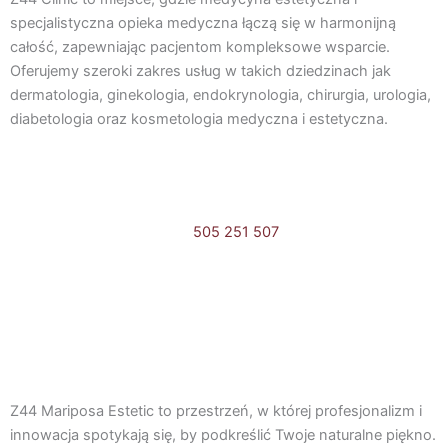
c
s
specjalistyczna opieka medyczna łączą się w harmonijną
całość, zapewniając pacjentom kompleksowe wsparcie.
e
t
Oferujemy szeroki zakres usług w takich dziedzinach jak
dermatologia, ginekologia, endokrynologia, chirurgia, urologia,
b
a
diabetologia oraz kosmetologia medyczna i estetyczna.
o
g
o
r
505 251 507
k
a
Umów online
m
F
I
a
n
Z44 Mariposa Estetic to przestrzeń, w której profesjonalizm i
c
s
innowacja spotykają się, by podkreślić Twoje naturalne piękno.