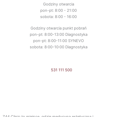
Godziny otwarcia
pon-pt: 8:00 - 21:00
sobota: 8:00 - 16:00
Godziny otwarcia punkt pobrań
pon-pt: 8:00-13:00 Diagnostyka
pon-pt: 8:00-11:00 SYNEVO
sobota: 8:00-10:00 Diagnostyka
531 111 500
Umów online
F
I
a
n
Z44 Clinic to miejsce, gdzie medycyna estetyczna i