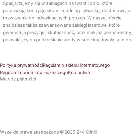
Specjalizujemy się w zabiegach na twarz i ciało, które
e
t
poprawiają kondycję skóry i modelują sylwetkę, dostosowując
rozwiązania do indywidualnych potrzeb. W naszej ofercie
b
a
znajdziesz także zaawansowane zabiegi laserowe, które
gwarantują precyzję i skuteczność, oraz makijaż permanentny,
o
g
pozwalający na podkreślenie urody w subtelny, trwały sposób.
o
r
Polityka prywatności
Regulamin sklepu internetowego
k
a
Regulamin podmiotu leczniczego
Kup online
Metody płatności
m
Wszelkie prawa zastrzeżone @2025 Z44 Clinic