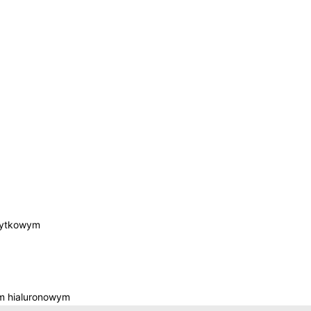
łytkowym
m hialuronowym