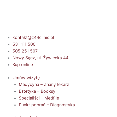
Przejdź
do
treści
kontakt@z44clinic.pl
531 111 500
505 251 507
Nowy Sącz, ul. Żywiecka 44
Kup online
Umów wizytę
Medycyna – Znany lekarz
Estetyka – Booksy
Specjaliści – Medfile
Punkt pobrań – Diagnostyka