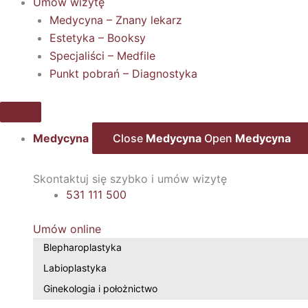
Umów wizytę
Medycyna – Znany lekarz
Estetyka – Booksy
Specjaliści – Medfile
Punkt pobrań – Diagnostyka
Medycyna
Close
Medycyna
Open
Medycyna
Skontaktuj się szybko i umów wizytę
531 111 500
Umów online
Blepharoplastyka
Labioplastyka
Ginekologia i położnictwo