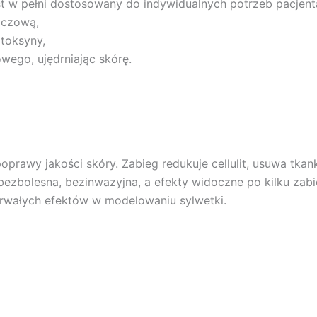
est w pełni dostosowany do indywidualnych potrzeb pacjent
zczową,
 toksyny,
owego, ujędrniając skórę.
prawy jakości skóry. Zabieg redukuje cellulit, usuwa tkank
 bezbolesna, bezinwazyjna, a efekty widoczne po kilku za
 trwałych efektów w modelowaniu sylwetki.