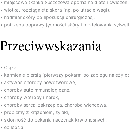
• miejscowa tkanka tłuszczowa oporna na dietę i ćwiczeni
• wiotka, rozciągnięta skóra (np. po utracie wagi),
• nadmiar skóry po liposukcji chirurgicznej,
• potrzeba poprawy jędrności skóry i modelowania sylwetk
Przeciwwskazania
• Ciąża,
• karmienie piersią (pierwszy pokarm po zabiegu należy o
• aktywne choroby nowotworowe,
• choroby autoimmunologiczne,
• choroby wątroby i nerek,
• choroby serca, zakrzepica, choroba wieńcowa,
• problemy z krążeniem, żylaki,
• skłonność do pękania naczynek krwionośnych,
• epilepsja.