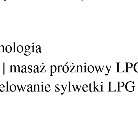
mologia
 | masaż próżniowy LP
delowanie sylwetki LPG