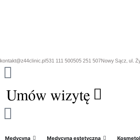
Przejdź
do
treści
kontakt@z44clinic.pl
531 111 500
505 251 507
Nowy Sącz, ul. Ż
Umów wizytę
Open
Medycyna
Open
Medycyna
Medycyna
Medycyna estetyczna
Kosmetol