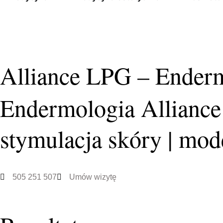
Alliance LPG – Ender
Endermologia Alliance
stymulacja skóry | mo
505 251 507
Umów wizytę