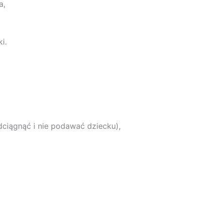
a,
i.
dciągnąć i nie podawać dziecku),