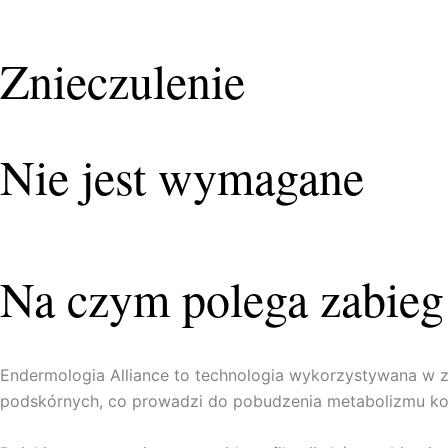
Znieczulenie
Nie jest wymagane
Na czym polega zabieg
Endermologia Alliance to technologia wykorzystywana w za
podskórnych, co prowadzi do pobudzenia metabolizmu ko