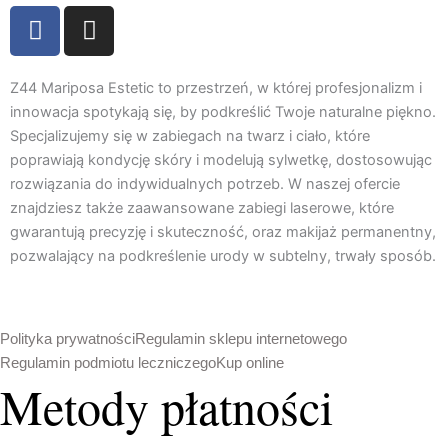
F
I
a
n
c
s
e
t
Z44 Mariposa Estetic to przestrzeń, w której profesjonalizm i
b
a
innowacja spotykają się, by podkreślić Twoje naturalne piękno.
Specjalizujemy się w zabiegach na twarz i ciało, które
o
g
poprawiają kondycję skóry i modelują sylwetkę, dostosowując
o
r
rozwiązania do indywidualnych potrzeb. W naszej ofercie
k
a
znajdziesz także zaawansowane zabiegi laserowe, które
m
gwarantują precyzję i skuteczność, oraz makijaż permanentny,
pozwalający na podkreślenie urody w subtelny, trwały sposób.
Polityka prywatności
Regulamin sklepu internetowego
Regulamin podmiotu leczniczego
Kup online
Metody płatności