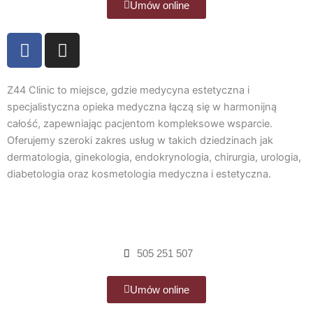
Umów online
F
I
a
n
c
s
e
t
Z44 Clinic to miejsce, gdzie medycyna estetyczna i
b
a
specjalistyczna opieka medyczna łączą się w harmonijną
całość, zapewniając pacjentom kompleksowe wsparcie.
o
g
Oferujemy szeroki zakres usług w takich dziedzinach jak
o
r
dermatologia, ginekologia, endokrynologia, chirurgia, urologia,
k
a
diabetologia oraz kosmetologia medyczna i estetyczna.
m
505 251 507
Umów online