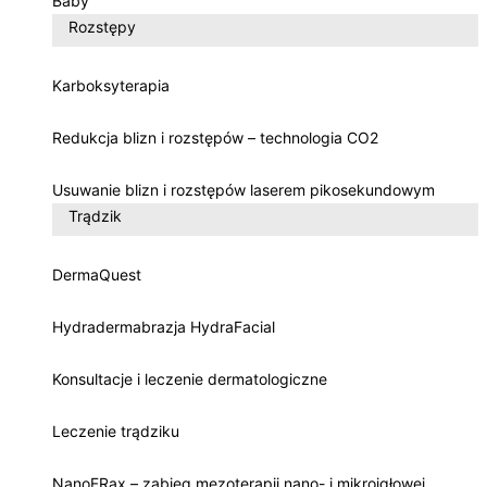
Baby
Rozstępy
Karboksyterapia
Redukcja blizn i rozstępów – technologia CO2
Usuwanie blizn i rozstępów laserem pikosekundowym
Trądzik
DermaQuest
Hydradermabrazja HydraFacial
Konsultacje i leczenie dermatologiczne
Leczenie trądziku
NanoFRax – zabieg mezoterapii nano- i mikroigłowej