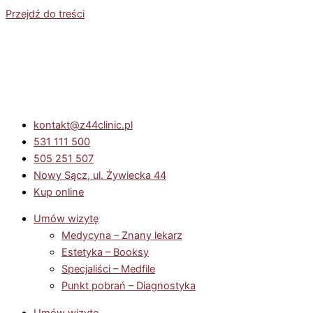
Przejdź do treści
kontakt@z44clinic.pl
531 111 500
505 251 507
Nowy Sącz, ul. Żywiecka 44
Kup online
Umów wizytę
Medycyna – Znany lekarz
Estetyka – Booksy
Specjaliści – Medfile
Punkt pobrań – Diagnostyka
Umów wizytę