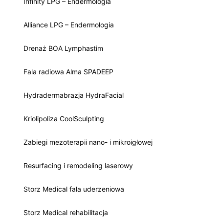
Infinity LPG – Endermologia
Alliance LPG – Endermologia
Drenaż BOA Lymphastim
Fala radiowa Alma SPADEEP
Hydradermabrazja HydraFacial
Kriolipoliza CoolSculpting
Zabiegi mezoterapii nano- i mikroigłowej
Resurfacing i remodeling laserowy
Storz Medical fala uderzeniowa
Storz Medical rehabilitacja