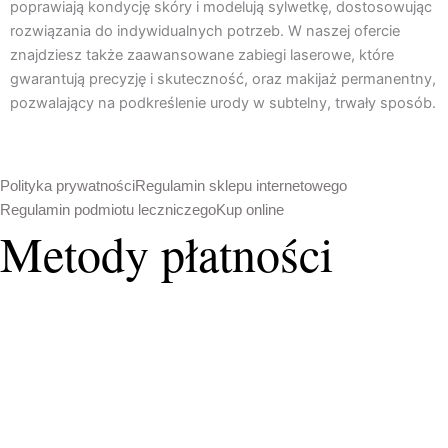
poprawiają kondycję skóry i modelują sylwetkę, dostosowując
o
r
rozwiązania do indywidualnych potrzeb. W naszej ofercie
k
a
znajdziesz także zaawansowane zabiegi laserowe, które
m
gwarantują precyzję i skuteczność, oraz makijaż permanentny,
pozwalający na podkreślenie urody w subtelny, trwały sposób.
Polityka prywatności
Regulamin sklepu internetowego
Regulamin podmiotu leczniczego
Kup online
Metody płatności