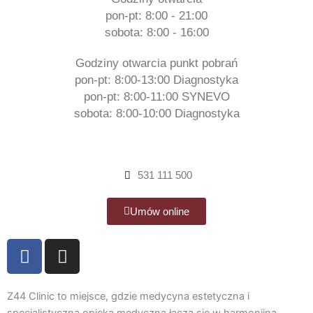
pon-pt: 8:00 - 21:00
sobota: 8:00 - 16:00
Godziny otwarcia punkt pobrań
pon-pt: 8:00-13:00 Diagnostyka
pon-pt: 8:00-11:00 SYNEVO
sobota: 8:00-10:00 Diagnostyka
531 111 500
Umów online
F
I
a
n
c
s
e
t
Z44 Clinic to miejsce, gdzie medycyna estetyczna i