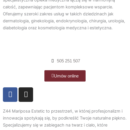
b
a
specjalistyczna opieka medyczna łączą się w harmonijną
całość, zapewniając pacjentom kompleksowe wsparcie.
o
g
Oferujemy szeroki zakres usług w takich dziedzinach jak
o
r
dermatologia, ginekologia, endokrynologia, chirurgia, urologia,
k
a
diabetologia oraz kosmetologia medyczna i estetyczna.
m
505 251 507
Umów online
F
I
a
n
c
s
e
t
Z44 Mariposa Estetic to przestrzeń, w której profesjonalizm i
b
a
innowacja spotykają się, by podkreślić Twoje naturalne piękno.
Specjalizujemy się w zabiegach na twarz i ciało, które
o
g