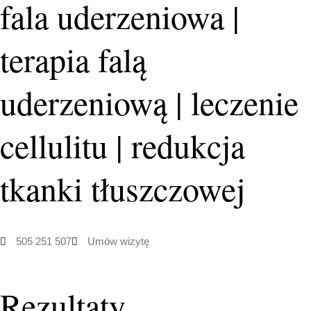
fala uderzeniowa |
terapia falą
uderzeniową | leczenie
cellulitu | redukcja
tkanki tłuszczowej
505 251 507
Umów wizytę
Rezultaty