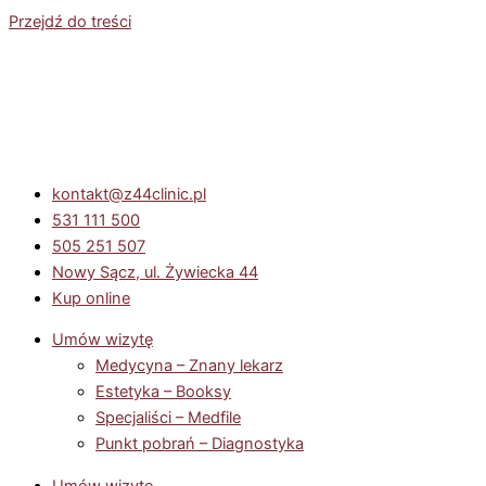
Przejdź do treści
kontakt@z44clinic.pl
531 111 500
505 251 507
Nowy Sącz, ul. Żywiecka 44
Kup online
Umów wizytę
Medycyna – Znany lekarz
Estetyka – Booksy
Specjaliści – Medfile
Punkt pobrań – Diagnostyka
Umów wizytę