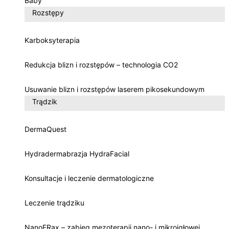
Baby
Rozstępy
Karboksyterapia
Redukcja blizn i rozstępów – technologia CO2
Usuwanie blizn i rozstępów laserem pikosekundowym
Trądzik
DermaQuest
Hydradermabrazja HydraFacial
Konsultacje i leczenie dermatologiczne
Leczenie trądziku
NanoFRax – zabieg mezoterapii nano- i mikroigłowej