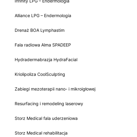
Infinity LPG – Endermologia
Alliance LPG – Endermologia
Drenaż BOA Lymphastim
Fala radiowa Alma SPADEEP
Hydradermabrazja HydraFacial
Kriolipoliza CoolSculpting
Zabiegi mezoterapii nano- i mikroigłowej
Resurfacing i remodeling laserowy
Storz Medical fala uderzeniowa
Storz Medical rehabilitacja