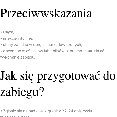
Przeciwwskazania
• Ciąża,
• infekcje intymne,
• stany zapalne w obrębie narządów rodnych,
• obecność mięśniaków lub polipów, które mogą utrudniać
wykonanie zabiegu.
Jak się przygotować do
zabiegu?
• Zgłosić się na badanie w granicy 22-24 dnia cyklu