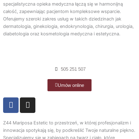
b
a
specjalistyczna opieka medyczna łączą się w harmonijną
całość, zapewniając pacjentom kompleksowe wsparcie.
o
g
Oferujemy szeroki zakres usług w takich dziedzinach jak
o
r
dermatologia, ginekologia, endokrynologia, chirurgia, urologia,
k
a
diabetologia oraz kosmetologia medyczna i estetyczna.
m
505 251 507
Umów online
F
I
a
n
c
s
e
t
Z44 Mariposa Estetic to przestrzeń, w której profesjonalizm i
b
a
innowacja spotykają się, by podkreślić Twoje naturalne piękno.
Specjalizujemy się w zabiegach na twarz i ciało, które