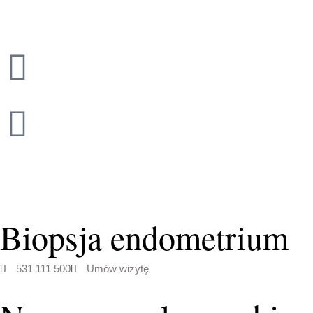
Przejdź
do
treści
Biopsja endometrium
531 111 500
Umów wizytę