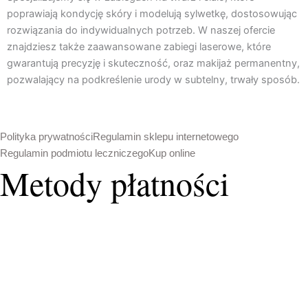
o
g
poprawiają kondycję skóry i modelują sylwetkę, dostosowując
o
r
rozwiązania do indywidualnych potrzeb. W naszej ofercie
k
a
znajdziesz także zaawansowane zabiegi laserowe, które
m
gwarantują precyzję i skuteczność, oraz makijaż permanentny,
pozwalający na podkreślenie urody w subtelny, trwały sposób.
Polityka prywatności
Regulamin sklepu internetowego
Regulamin podmiotu leczniczego
Kup online
Metody płatności