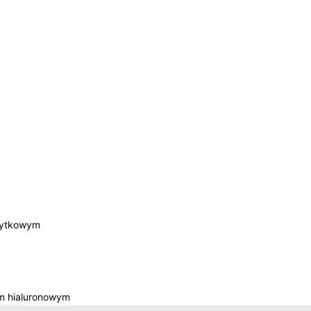
łytkowym
m hialuronowym