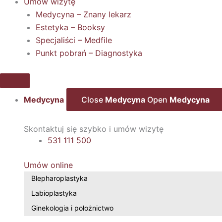
Umów wizytę
Medycyna – Znany lekarz
Estetyka – Booksy
Specjaliści – Medfile
Punkt pobrań – Diagnostyka
Medycyna
Close
Medycyna
Open
Medycyna
Skontaktuj się szybko i umów wizytę
531 111 500
Umów online
Blepharoplastyka
Labioplastyka
Ginekologia i położnictwo