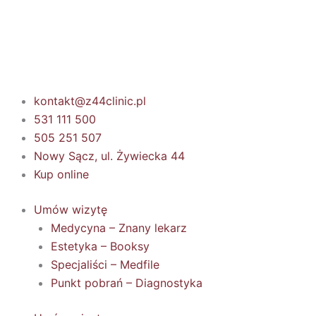
Przejdź
do
treści
kontakt@z44clinic.pl
531 111 500
505 251 507
Nowy Sącz, ul. Żywiecka 44
Kup online
Umów wizytę
Medycyna – Znany lekarz
Estetyka – Booksy
Specjaliści – Medfile
Punkt pobrań – Diagnostyka