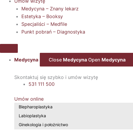
Umów wizytę
Medycyna – Znany lekarz
Estetyka – Booksy
Specjaliści – Medfile
Punkt pobrań – Diagnostyka
Medycyna
Close
Medycyna
Open
Medycyna
Skontaktuj się szybko i umów wizytę
531 111 500
Umów online
Blepharoplastyka
Labioplastyka
Ginekologia i położnictwo