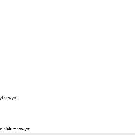
łytkowym
m hialuronowym