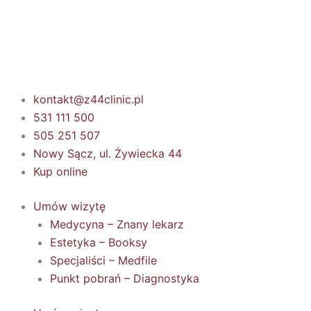
Przejdź
do
treści
kontakt@z44clinic.pl
531 111 500
505 251 507
Nowy Sącz, ul. Żywiecka 44
Kup online
Umów wizytę
Medycyna – Znany lekarz
Estetyka – Booksy
Specjaliści – Medfile
Punkt pobrań – Diagnostyka