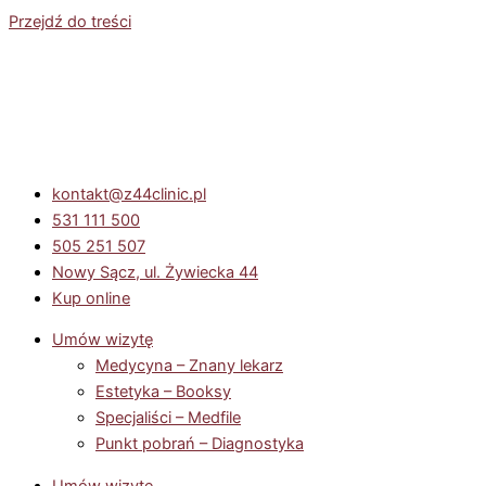
Przejdź do treści
kontakt@z44clinic.pl
531 111 500
505 251 507
Nowy Sącz, ul. Żywiecka 44
Kup online
Umów wizytę
Medycyna – Znany lekarz
Estetyka – Booksy
Specjaliści – Medfile
Punkt pobrań – Diagnostyka
Umów wizytę