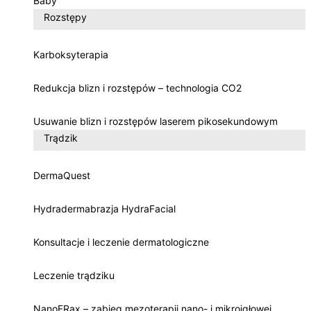
Baby
Rozstępy
Karboksyterapia
Redukcja blizn i rozstępów – technologia CO2
Usuwanie blizn i rozstępów laserem pikosekundowym
Trądzik
DermaQuest
Hydradermabrazja HydraFacial
Konsultacje i leczenie dermatologiczne
Leczenie trądziku
NanoFRax – zabieg mezoterapii nano- i mikroigłowej