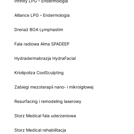
Infinity LPG – Endermologia
Alliance LPG – Endermologia
Drenaż BOA Lymphastim
Fala radiowa Alma SPADEEP
Hydradermabrazja HydraFacial
Kriolipoliza CoolSculpting
Zabiegi mezoterapii nano- i mikroigłowej
Resurfacing i remodeling laserowy
Storz Medical fala uderzeniowa
Storz Medical rehabilitacja