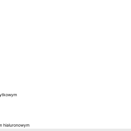
łytkowym
m hialuronowym