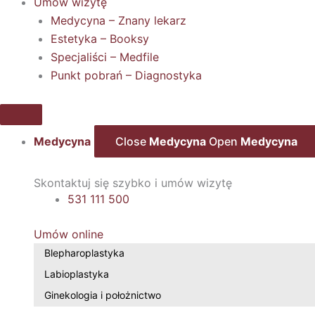
Umów wizytę
Medycyna – Znany lekarz
Estetyka – Booksy
Specjaliści – Medfile
Punkt pobrań – Diagnostyka
Medycyna
Close
Medycyna
Open
Medycyna
Skontaktuj się szybko i umów wizytę
531 111 500
Umów online
Blepharoplastyka
Labioplastyka
Ginekologia i położnictwo