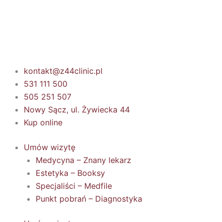
Przejdź
do
treści
kontakt@z44clinic.pl
531 111 500
505 251 507
Nowy Sącz, ul. Żywiecka 44
Kup online
Umów wizytę
Medycyna – Znany lekarz
Estetyka – Booksy
Specjaliści – Medfile
Punkt pobrań – Diagnostyka