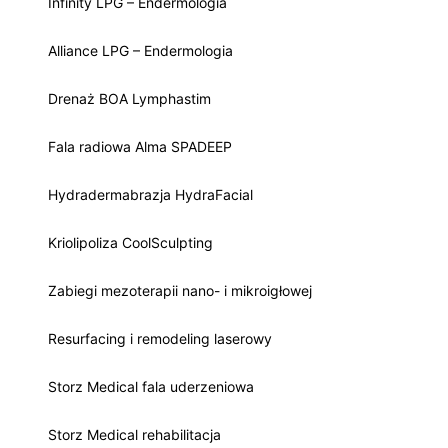
Infinity LPG – Endermologia
Alliance LPG – Endermologia
Drenaż BOA Lymphastim
Fala radiowa Alma SPADEEP
Hydradermabrazja HydraFacial
Kriolipoliza CoolSculpting
Zabiegi mezoterapii nano- i mikroigłowej
Resurfacing i remodeling laserowy
Storz Medical fala uderzeniowa
Storz Medical rehabilitacja