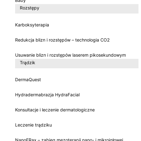
Baby
Rozstępy
Karboksyterapia
Redukcja blizn i rozstępów – technologia CO2
Usuwanie blizn i rozstępów laserem pikosekundowym
Trądzik
DermaQuest
Hydradermabrazja HydraFacial
Konsultacje i leczenie dermatologiczne
Leczenie trądziku
NanoFRax – zabieg mezoterapii nano- i mikroigłowej