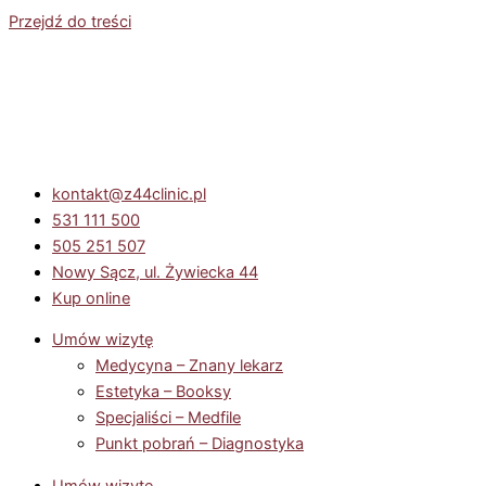
Przejdź do treści
kontakt@z44clinic.pl
531 111 500
505 251 507
Nowy Sącz, ul. Żywiecka 44
Kup online
Umów wizytę
Medycyna – Znany lekarz
Estetyka – Booksy
Specjaliści – Medfile
Punkt pobrań – Diagnostyka
Umów wizytę