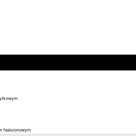
łytkowym
m hialuronowym