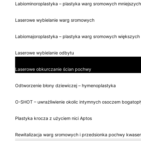
Labiominoroplastyka – plastyka warg sromowych mniejszych
Laserowe wybielanie warg sromowych
Labiomajoroplastyka – plastyka warg sromowych większych
Laserowe wybielanie odbytu
Laserowe obkurczanie ścian pochwy
Odtworzenie błony dziewiczej – hymenoplastyka
O-SHOT – uwrażliwienie okolic intymnych osoczem bogatop
Plastyka krocza z użyciem nici Aptos
Rewitalizacja warg sromowych i przedsionka pochwy kwase