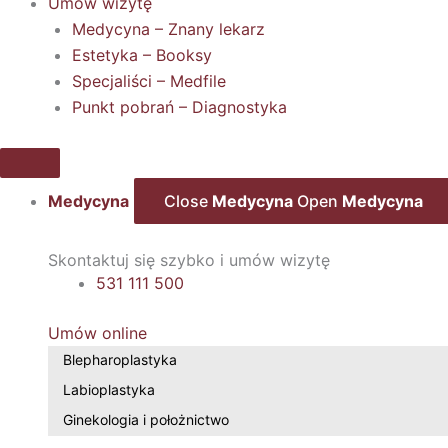
Umów wizytę
Medycyna – Znany lekarz
Estetyka – Booksy
Specjaliści – Medfile
Punkt pobrań – Diagnostyka
Medycyna
Close
Medycyna
Open
Medycyna
Skontaktuj się szybko i umów wizytę
531 111 500
Umów online
Blepharoplastyka
Labioplastyka
Ginekologia i położnictwo