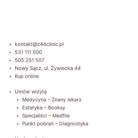
Przejdź
do
treści
kontakt@z44clinic.pl
531 111 500
505 251 507
Nowy Sącz, ul. Żywiecka 44
Kup online
Umów wizytę
Medycyna – Znany lekarz
Estetyka – Booksy
Specjaliści – Medfile
Punkt pobrań – Diagnostyka