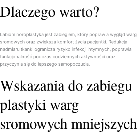
Dlaczego warto?
Labiominoroplastyka jest zabiegiem, który poprawia wygląd warg
sromowych oraz zwiększa komfort życia pacjentki. Redukcja
nadmiaru tkanki ogranicza ryzyko infekcji intymnych, poprawia
funkcjonalność podczas codziennych aktywności oraz
przyczynia się do lepszego samopoczucia.
Wskazania do zabiegu
plastyki warg
sromowych mniejszych