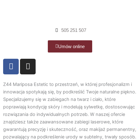
505 251 507
Umów online
F
I
a
n
c
s
e
t
Z44 Mariposa Estetic to przestrzeń, w której profesjonalizm i
b
a
innowacja spotykają się, by podkreślić Twoje naturalne piękno.
Specjalizujemy się w zabiegach na twarz i ciało, które
o
g
poprawiają kondycję skóry i modelują sylwetkę, dostosowując
o
r
rozwiązania do indywidualnych potrzeb. W naszej ofercie
k
a
znajdziesz także zaawansowane zabiegi laserowe, które
m
gwarantują precyzję i skuteczność, oraz makijaż permanentny,
pozwalający na podkreślenie urody w subtelny, trwały sposób.