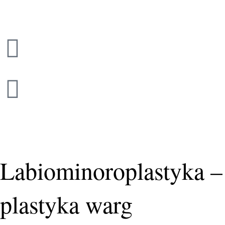
Przejdź
do
treści
Labiominoroplastyka –
plastyka warg