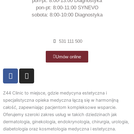
pon-pt: 8:00-13:00 Diagnostyka
pon-pt: 8:00-11:00 SYNEVO
sobota: 8:00-10:00 Diagnostyka
531 111 500
Umów online
F
I
a
n
c
s
e
t
Z44 Clinic to miejsce, gdzie medycyna estetyczna i
b
a
specjalistyczna opieka medyczna łączą się w harmonijną
całość, zapewniając pacjentom kompleksowe wsparcie.
o
g
Oferujemy szeroki zakres usług w takich dziedzinach jak
o
r
dermatologia, ginekologia, endokrynologia, chirurgia, urologia,
k
a
diabetologia oraz kosmetologia medyczna i estetyczna.
m