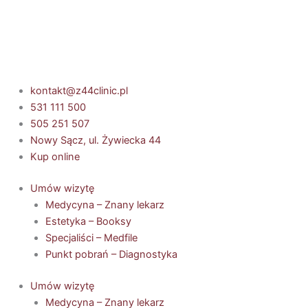
Przejdź
do
treści
kontakt@z44clinic.pl
531 111 500
505 251 507
Nowy Sącz, ul. Żywiecka 44
Kup online
Umów wizytę
Medycyna – Znany lekarz
Estetyka – Booksy
Specjaliści – Medfile
Punkt pobrań – Diagnostyka
Umów wizytę
Medycyna – Znany lekarz