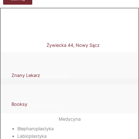
Żywiecka 44, Nowy Sącz
Znany Lekarz
531 111 500
Booksy
505 251 507
Medycyna
Blepharoplastyka
Labioplastyka