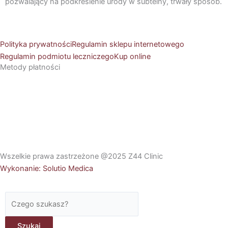
o
g
pozwalający na podkreślenie urody w subtelny, trwały sposób.
o
r
Polityka prywatności
Regulamin sklepu internetowego
k
a
Regulamin podmiotu leczniczego
Kup online
Metody płatności
m
Wszelkie prawa zastrzeżone @2025 Z44 Clinic
Wykonanie: Solutio Medica
Szukaj
Szukaj