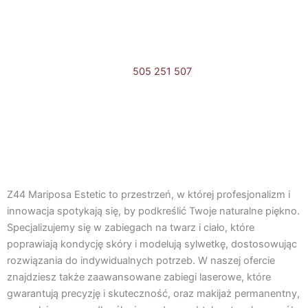
b
a
o
g
o
r
505 251 507
k
a
Umów online
m
F
I
a
n
Z44 Mariposa Estetic to przestrzeń, w której profesjonalizm i
c
s
innowacja spotykają się, by podkreślić Twoje naturalne piękno.
Specjalizujemy się w zabiegach na twarz i ciało, które
e
t
poprawiają kondycję skóry i modelują sylwetkę, dostosowując
rozwiązania do indywidualnych potrzeb. W naszej ofercie
b
a
znajdziesz także zaawansowane zabiegi laserowe, które
gwarantują precyzję i skuteczność, oraz makijaż permanentny,