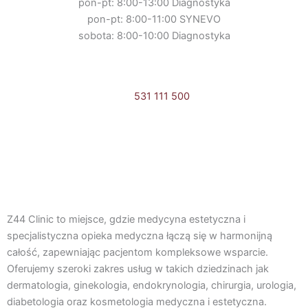
pon-pt: 8:00-13:00 Diagnostyka
pon-pt: 8:00-11:00 SYNEVO
sobota: 8:00-10:00 Diagnostyka
531 111 500
Umów online
F
I
a
n
Z44 Clinic to miejsce, gdzie medycyna estetyczna i
c
s
specjalistyczna opieka medyczna łączą się w harmonijną
całość, zapewniając pacjentom kompleksowe wsparcie.
e
t
Oferujemy szeroki zakres usług w takich dziedzinach jak
dermatologia, ginekologia, endokrynologia, chirurgia, urologia,
diabetologia oraz kosmetologia medyczna i estetyczna.