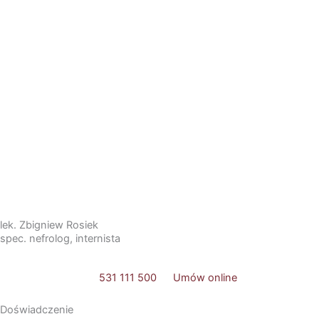
Przejdź
do
treści
lek. Zbigniew Rosiek
spec. nefrolog, internista
531 111 500
Umów online
Doświadczenie