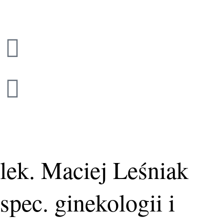
Przejdź
do
treści
lek. Maciej Leśniak
spec. ginekologii i