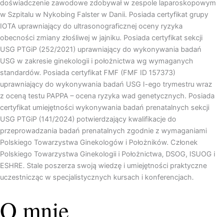
doświadczenie zawodowe zdobywał w zespole laparoskopowym
w Szpitalu w Nykobing Falster w Danii. Posiada certyfikat grupy
IOTA uprawniający do ultrasonograficznej oceny ryzyka
obecności zmiany złośliwej w jajniku. Posiada certyfikat sekcji
USG PTGiP (252/2021) uprawniający do wykonywania badań
USG w zakresie ginekologii i położnictwa wg wymaganych
standardów. Posiada certyfikat FMF (FMF ID 157373)
uprawniający do wykonywania badań USG I-ego trymestru wraz
z oceną testu PAPPA – ocena ryzyka wad genetycznych. Posiada
certyfikat umiejętności wykonywania badań prenatalnych sekcji
USG PTGiP (141/2024) potwierdzający kwalifikacje do
przeprowadzania badań prenatalnych zgodnie z wymaganiami
Polskiego Towarzystwa Ginekologów i Położników. Członek
Polskiego Towarzystwa Ginekologii i Położnictwa, DSOG, ISUOG i
ESHRE. Stale poszerza swoją wiedzę i umiejętności praktyczne
uczestnicząc w specjalistycznych kursach i konferencjach.
O mnie