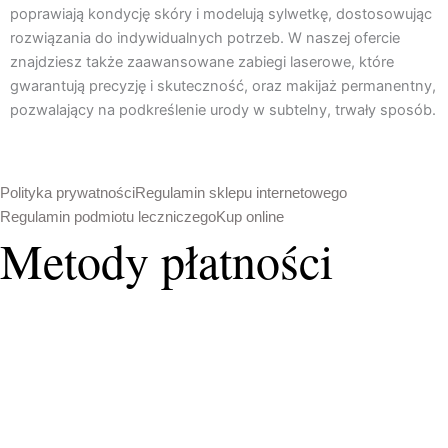
poprawiają kondycję skóry i modelują sylwetkę, dostosowując
o
r
rozwiązania do indywidualnych potrzeb. W naszej ofercie
k
a
znajdziesz także zaawansowane zabiegi laserowe, które
m
gwarantują precyzję i skuteczność, oraz makijaż permanentny,
pozwalający na podkreślenie urody w subtelny, trwały sposób.
Polityka prywatności
Regulamin sklepu internetowego
Regulamin podmiotu leczniczego
Kup online
Metody płatności