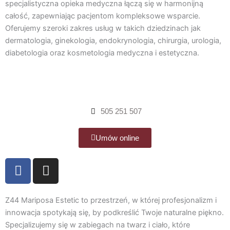
b
a
specjalistyczna opieka medyczna łączą się w harmonijną
całość, zapewniając pacjentom kompleksowe wsparcie.
o
g
Oferujemy szeroki zakres usług w takich dziedzinach jak
o
r
dermatologia, ginekologia, endokrynologia, chirurgia, urologia,
k
a
diabetologia oraz kosmetologia medyczna i estetyczna.
m
505 251 507
Umów online
F
I
a
n
c
s
e
t
Z44 Mariposa Estetic to przestrzeń, w której profesjonalizm i
b
a
innowacja spotykają się, by podkreślić Twoje naturalne piękno.
Specjalizujemy się w zabiegach na twarz i ciało, które
o
g