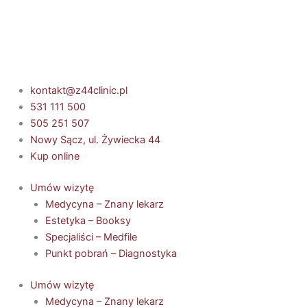
Przejdź
do
treści
kontakt@z44clinic.pl
531 111 500
505 251 507
Nowy Sącz, ul. Żywiecka 44
Kup online
Umów wizytę
Medycyna – Znany lekarz
Estetyka – Booksy
Specjaliści – Medfile
Punkt pobrań – Diagnostyka
Umów wizytę
Medycyna – Znany lekarz