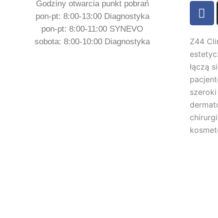
Godziny otwarcia punkt pobrań
F
a
pon-pt: 8:00-13:00 Diagnostyka
c
pon-pt: 8:00-11:00 SYNEVO
e
Z44 Cli
sobota: 8:00-10:00 Diagnostyka
b
estetyc
o
łączą s
o
pacjen
k
szeroki
dermato
chirurg
kosmeto