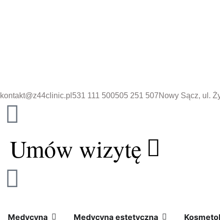
Przejdź
do
treści
kontakt@z44clinic.pl
531 111 500
505 251 507
Nowy Sącz, ul. Ż
Umów wizytę
Open
Medycyna
Open
Medycyna
Medycyna
Medycyna estetyczna
Kosmetol