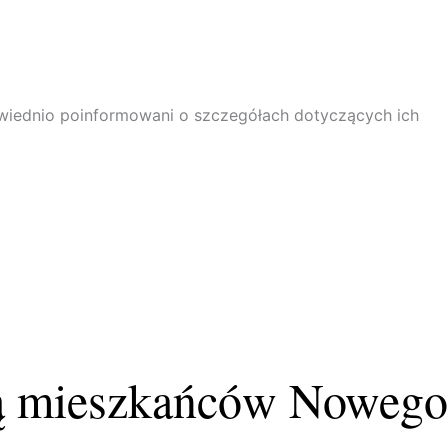
powiednio poinformowani o szczegółach dotyczących ich
dą mieszkańców Nowego