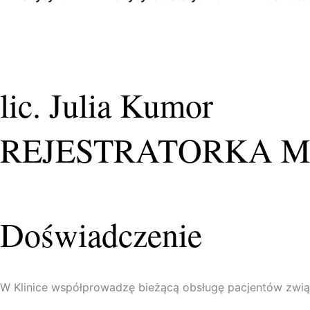
lic. Julia Kumor
REJESTRATORKA 
Doświadczenie
W Klinice współprowadzę bieżącą obsługę pacjentów związan