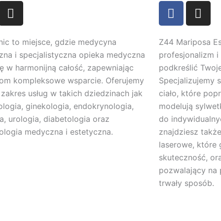
I
F
I
n
a
n
s
c
s
t
e
t
nic to miejsce, gdzie medycyna
Z44 Mariposa Est
a
b
a
zna i specjalistyczna opieka medyczna
profesjonalizm i
g
o
g
ię w harmonijną całość, zapewniając
podkreślić Twoje
r
o
r
tom kompleksowe wsparcie. Oferujemy
Specjalizujemy s
a
k
a
 zakres usług w takich dziedzinach jak
ciało, które pop
m
m
logia, ginekologia, endokrynologia,
modelują sylwet
ia, urologia, diabetologia oraz
do indywidualny
logia medyczna i estetyczna.
znajdziesz takż
laserowe, które 
skuteczność, or
pozwalający na 
trwały sposób.