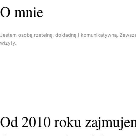
O mnie
Jestem osobą rzetelną, dokładną i komunikatywną. Zawsze
wizyty.
Od 2010 roku zajmuje