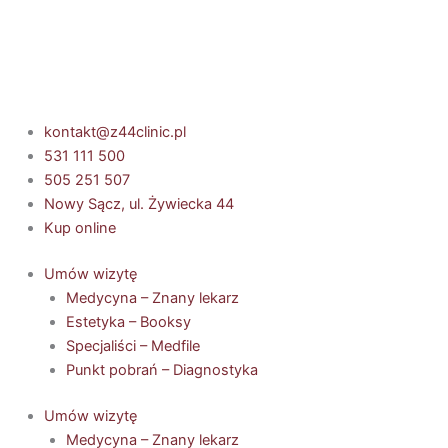
Przejdź
do
treści
kontakt@z44clinic.pl
531 111 500
505 251 507
Nowy Sącz, ul. Żywiecka 44
Kup online
Umów wizytę
Medycyna – Znany lekarz
Estetyka – Booksy
Specjaliści – Medfile
Punkt pobrań – Diagnostyka
Umów wizytę
Medycyna – Znany lekarz