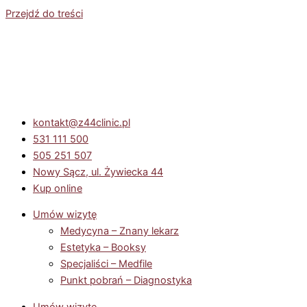
Przejdź do treści
kontakt@z44clinic.pl
531 111 500
505 251 507
Nowy Sącz, ul. Żywiecka 44
Kup online
Umów wizytę
Medycyna – Znany lekarz
Estetyka – Booksy
Specjaliści – Medfile
Punkt pobrań – Diagnostyka
Umów wizytę