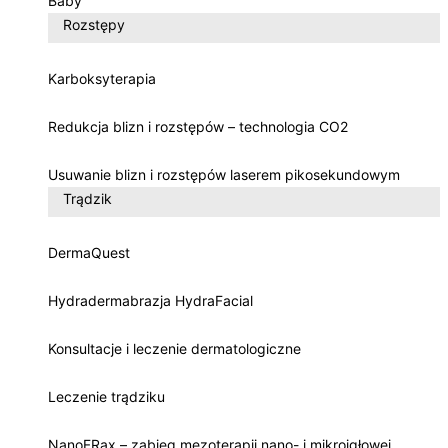
Baby
Rozstępy
Karboksyterapia
Redukcja blizn i rozstępów – technologia CO2
Usuwanie blizn i rozstępów laserem pikosekundowym
Trądzik
DermaQuest
Hydradermabrazja HydraFacial
Konsultacje i leczenie dermatologiczne
Leczenie trądziku
NanoFRax – zabieg mezoterapii nano- i mikroigłowej