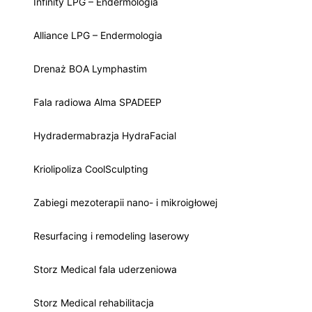
Infinity LPG – Endermologia
Alliance LPG – Endermologia
Drenaż BOA Lymphastim
Fala radiowa Alma SPADEEP
Hydradermabrazja HydraFacial
Kriolipoliza CoolSculpting
Zabiegi mezoterapii nano- i mikroigłowej
Resurfacing i remodeling laserowy
Storz Medical fala uderzeniowa
Storz Medical rehabilitacja