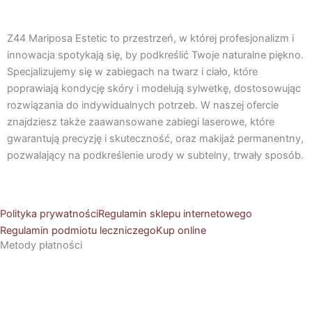
a
n
Z44 Mariposa Estetic to przestrzeń, w której profesjonalizm i
c
s
innowacja spotykają się, by podkreślić Twoje naturalne piękno.
Specjalizujemy się w zabiegach na twarz i ciało, które
e
t
poprawiają kondycję skóry i modelują sylwetkę, dostosowując
rozwiązania do indywidualnych potrzeb. W naszej ofercie
b
a
znajdziesz także zaawansowane zabiegi laserowe, które
gwarantują precyzję i skuteczność, oraz makijaż permanentny,
o
g
pozwalający na podkreślenie urody w subtelny, trwały sposób.
o
r
Polityka prywatności
Regulamin sklepu internetowego
k
a
Regulamin podmiotu leczniczego
Kup online
Metody płatności
m