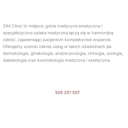
F
I
a
n
Z44 Clinic to miejsce, gdzie medycyna estetyczna i
c
s
specjalistyczna opieka medyczna łączą się w harmonijną
całość, zapewniając pacjentom kompleksowe wsparcie.
e
t
Oferujemy szeroki zakres usług w takich dziedzinach jak
dermatologia, ginekologia, endokrynologia, chirurgia, urologia,
b
a
diabetologia oraz kosmetologia medyczna i estetyczna.
o
g
o
r
505 251 507
k
a
Umów online
m
F
I