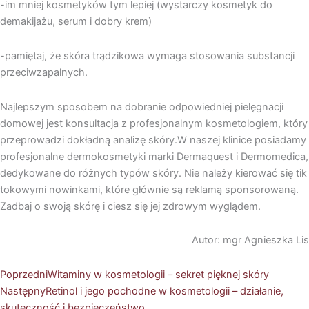
-im mniej kosmetyków tym lepiej (wystarczy kosmetyk do
demakijażu, serum i dobry krem)
-pamiętaj, że skóra trądzikowa wymaga stosowania substancji
przeciwzapalnych.
Najlepszym sposobem na dobranie odpowiedniej pielęgnacji
domowej jest konsultacja z profesjonalnym kosmetologiem, który
przeprowadzi dokładną analizę skóry.W naszej klinice posiadamy
profesjonalne dermokosmetyki marki Dermaquest i Dermomedica,
dedykowane do różnych typów skóry. Nie należy kierować się tik
tokowymi nowinkami, które głównie są reklamą sponsorowaną.
Zadbaj o swoją skórę i ciesz się jej zdrowym wyglądem.
Autor: mgr Agnieszka Lis
Prev
Następny
Poprzedni
Witaminy w kosmetologii – sekret pięknej skóry
Następny
Retinol i jego pochodne w kosmetologii – działanie,
skuteczność i bezpieczeństwo