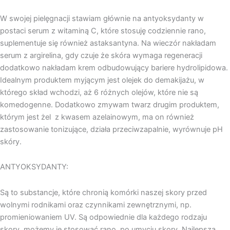
W swojej pielęgnacji stawiam głównie na antyoksydanty w
postaci serum z witaminą C, które stosuję codziennie rano,
suplementuje się również astaksantyna. Na wieczór nakładam
serum z argirelina, gdy czuje że skóra wymaga regeneracji
dodatkowo nakładam krem odbudowujący bariere hydrolipidowa.
Idealnym produktem myjącym jest olejek do demakijażu, w
którego skład wchodzi, aż 6 różnych olejów, które nie są
komedogenne. Dodatkowo zmywam twarz drugim produktem,
którym jest żel z kwasem azelainowym, ma on również
zastosowanie tonizujące, działa przeciwzapalnie, wyrównuje pH
skóry.
ANTYOKSYDANTY:
Są to substancje, które chronią komórki naszej skory przed
wolnymi rodnikami oraz czynnikami zewnętrznymi, np.
promieniowaniem UV. Są odpowiednie dla każdego rodzaju
skory, możemy je stosować rano, po umyciu skory. Najlepsza