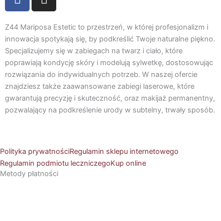
a
n
c
s
e
t
Z44 Mariposa Estetic to przestrzeń, w której profesjonalizm i
b
a
innowacja spotykają się, by podkreślić Twoje naturalne piękno.
Specjalizujemy się w zabiegach na twarz i ciało, które
o
g
poprawiają kondycję skóry i modelują sylwetkę, dostosowując
o
r
rozwiązania do indywidualnych potrzeb. W naszej ofercie
k
a
znajdziesz także zaawansowane zabiegi laserowe, które
m
gwarantują precyzję i skuteczność, oraz makijaż permanentny,
pozwalający na podkreślenie urody w subtelny, trwały sposób.
Polityka prywatności
Regulamin sklepu internetowego
Regulamin podmiotu leczniczego
Kup online
Metody płatności