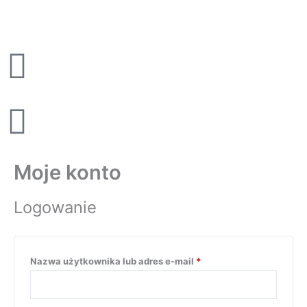
Przejdź
Wymagane
Wymagane
do
treści
Moje konto
Logowanie
Nazwa użytkownika lub adres e-mail
*