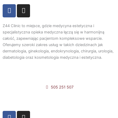
F
I
a
n
c
s
e
t
Z44 Clinic to miejsce, gdzie medycyna estetyczna i
b
a
specjalistyczna opieka medyczna łączą się w harmonijną
całość, zapewniając pacjentom kompleksowe wsparcie.
o
g
Oferujemy szeroki zakres usług w takich dziedzinach jak
o
r
dermatologia, ginekologia, endokrynologia, chirurgia, urologia,
k
a
diabetologia oraz kosmetologia medyczna i estetyczna.
m
505 251 507
Umów online
F
I