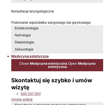
Konsultacja laryngologiczna
Podcinanie wędzidełka wargowego lub językowego
Endokrynologia
Nefrologia
Diabetologia
Seksuologia
Medycyna estetyczna
Close
Medycyna estetyczna
Open
Medycyna
estetyczna
Skontaktuj się szybko i umów
wizytę
505 251 507
Umów online
Konsultacja z lekarzem medycyny estetycznej